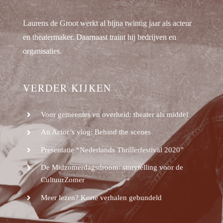
Laurens de Groot werkt al bijna twintig jaar als acteur
en theatermaker. Daarnaast traint hij bedrijven en
organisaties.
VERDER KIJKEN
Voor gemeentes en overheid: theater als middel
An Actor’s vlog: Behind the scenes
Presentatie “Nederlands Thrillerfestival 2020”
De Midzomerdagsdroom: storytelling voor de
CultuurZomer
Meer lezen? Korte verhalen gebundeld