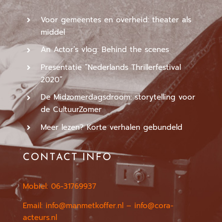
Voor gemeentes en overheid: theater als
middel
An Actor’s vlog: Behind the scenes
Presentatie “Nederlands Thrillerfestival
2020”
De Midzomerdagsdroom: storytelling voor
de CultuurZomer
Meer lezen? Korte verhalen gebundeld
CONTACT INFO
Mobiel: 06-31769937
Email:
info@manmetkoffer.nl
– info@cora-
acteurs.nl