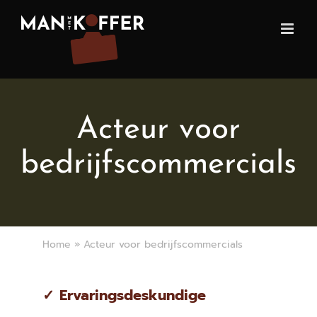
Ga
naar
inhoud
Acteur voor
bedrijfscommercials
Home
»
Acteur voor bedrijfscommercials
✓ Ervaringsdeskundige