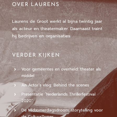
OVER LAURENS
Laurens de Groot werkt al bijna twintig jaar
als acteur en theatermaker. Daarnaast traint
hij bedrijven en organisaties.
VERDER KIJKEN
Voor gemeentes en overheid: theater als
middel
An Actor’s vlog: Behind the scenes
Presentatie “Nederlands Thrillerfestival
2020”
De Midzomerdagsdroom: storytelling voor
de CultuurZomer