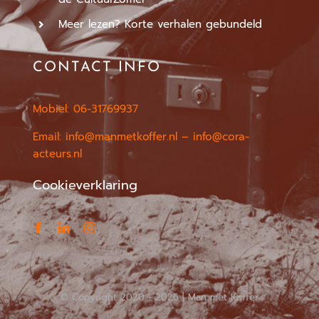
Meer lezen? Korte verhalen gebundeld
CONTACT INFO
Mobiel: 06-31769937
Email:
info@manmetkoffer.nl
– info@cora-
acteurs.nl
Cookieverklaring
© Copyright 2020 -
2026 | Man met Koffer