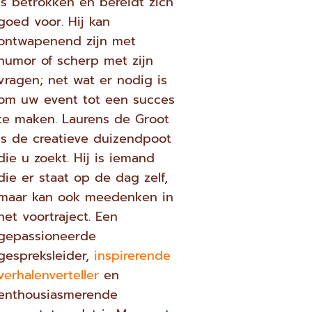
is betrokken en bereidt zich
goed voor. Hij kan
ontwapenend zijn met
humor of scherp met zijn
vragen; net wat er nodig is
om uw event tot een succes
te maken. Laurens de Groot
is de creatieve duizendpoot
die u zoekt. Hij is iemand
die er staat op de dag zelf,
maar kan ook meedenken in
het voortraject. Een
gepassioneerde
gespreksleider,
inspirerende
verhalenverteller
en
enthousiasmerende