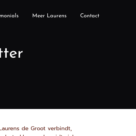
imonials
Meer Laurens
Contact
tter
Laurens de Groot verbindt,