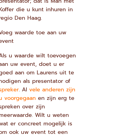
presentator; dat is Man met
Koffer die u kunt inhuren in
regio Den Haag.
Voeg waarde toe aan uw
event
Als u waarde wilt toevoegen
aan uw event, doet u er
goed aan om Laurens uit te
nodigen als presentator of
spreker
. Al
vele anderen zijn
u voorgegaan
en zijn erg te
spreken over zijn
meerwaarde. Wilt u weten
wat er concreet mogelijk is
om ook uw event tot een