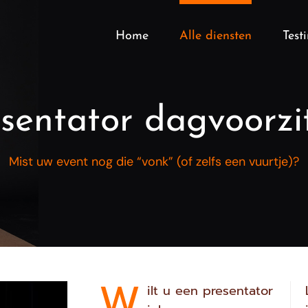
Home
Alle diensten
Test
sentator dagvoorzi
Mist uw event nog die “vonk” (of zelfs een vuurtje)?
W
ilt u een presentator