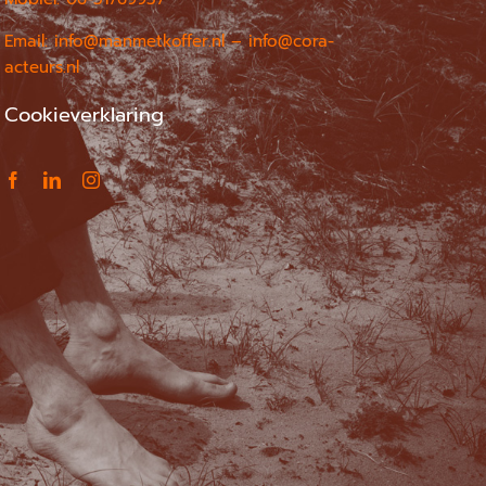
Email:
info@manmetkoffer.nl
– info@cora-
acteurs.nl
Cookieverklaring