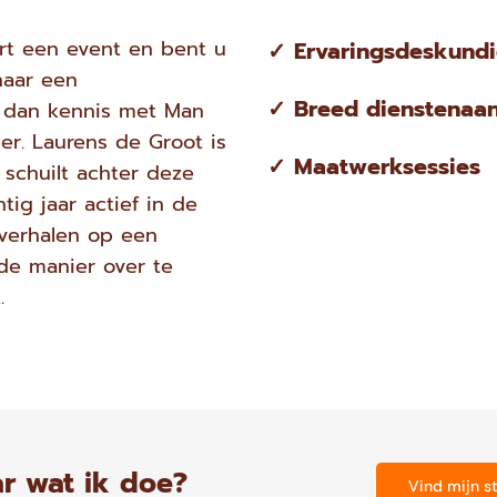
rt een event en bent u
✓ Ervaringsdeskund
naar een
✓ Breed dienstenaa
k dan kennis met Man
er. Laurens de Groot is
✓ Maatwerksessies
 schuilt achter deze
ntig jaar actief in de
verhalen op een
de manier over te
.
r wat ik doe?
Vind mijn st