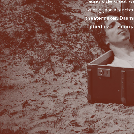
Laurens de Groot wer
twintig jaar als acte
theatermaker. Daarna
hij bedrijven en orga