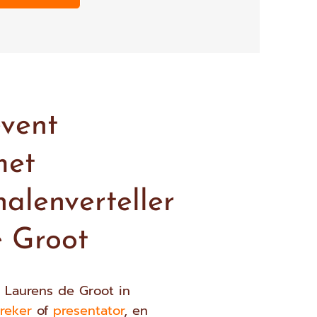
vent
met
halenverteller
e Groot
n Laurens de Groot in
reker
of
presentator
, en