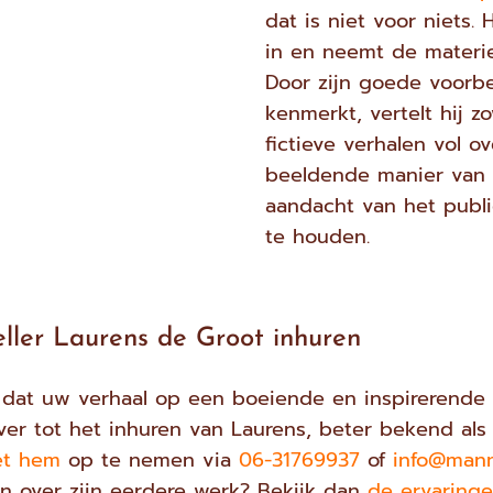
dat is niet voor niets. 
in en neemt de materie
Door zijn goede voorb
kenmerkt, vertelt hij zo
fictieve verhalen vol ov
beeldende manier van v
aandacht van het publi
te houden.
eller Laurens de Groot inhuren
jn dat uw verhaal op een boeiende en inspirerende
er tot het inhuren van Laurens, beter bekend als 
et hem
op te nemen via
06-31769937
of
info@manm
 over zijn eerdere werk? Bekijk dan
de ervaring