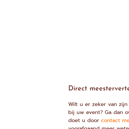
Direct meestervert
Wilt u er zeker van zi
bij uw event? Ga dan ov
doet u door
contact m
voorafgaand meer weten