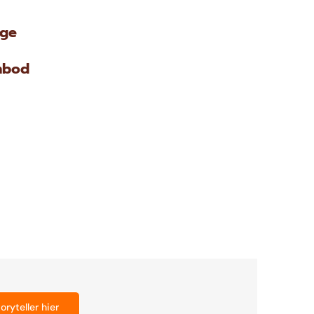
ige
nbod
oryteller hier