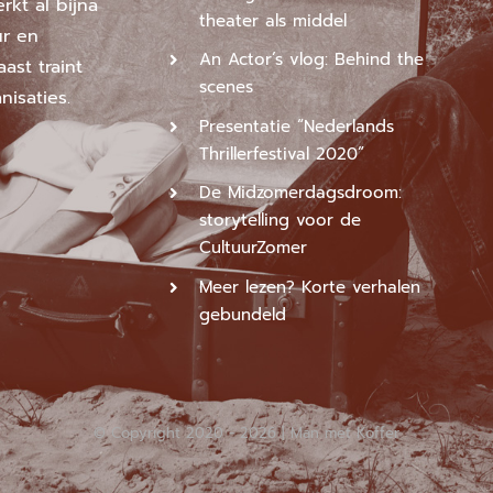
kt al bijna
theater als middel
ur en
An Actor’s vlog: Behind the
ast traint
scenes
nisaties.
Presentatie “Nederlands
Thrillerfestival 2020”
De Midzomerdagsdroom:
storytelling voor de
CultuurZomer
Meer lezen? Korte verhalen
gebundeld
© Copyright 2020 -
2026 | Man met Koffer